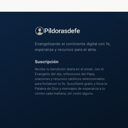
Evangelizando el continente digital con fe,
esperanza y recursos para el alma.
Suscripción
Recibe tu bendición diaria en el email, con el
Evangelio del día, reflexiones del Papa,
oraciones y recursos católicos seleccionados
para fortalecer tu fe. Suscríbete gratis y lleva la
Palabra de Dios y mensajes de esperanza a tu
correo cada mañana, sin costo alguno.