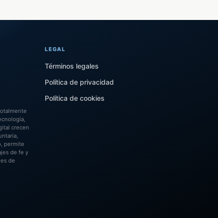
LEGAL
Términos legales
Política de privacidad
Política de cookies
totalmente
ecnología,
ital crecen
ntaria,
o, permite
jes de fe y
les de