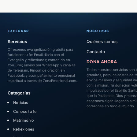
EXPLORAR
NOSOTROS
Servicios
Quiénes somos
Ofrecemos evangelización gratuita para
Contacto
fortalecer tu fe: Email diario con el
Evangelio y reflexiones; contenido en
DONA AHORA
YouTube; envíos por WhatsApp y canales
Todos nuestros servicios son 
de Telegram; Rincón de oración en
gratuitos, pero los costos de t
Facebook; y acompañamiento emocional
envíos masivos y seguridad dig
espiritual a través de ZonaEmocional.com.
con la misión. Tu donación volu
impulsada por el Espíritu Sant
Categorías
que la Palabra de Dios y mensa
esperanza sigan llegando a mi
Noticias
corazones en todo el mundo.
Conoce tu fe
Matrimonio
Reflexiones