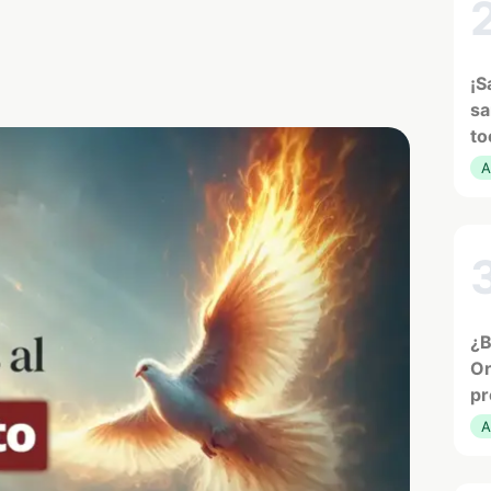
¡S
sa
to
A
¿B
Or
pr
A