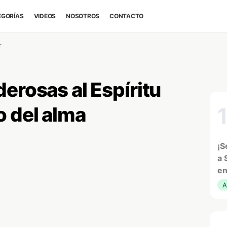
EGORÍAS
VIDEOS
NOSOTROS
CONTACTO
r
erosas al Espíritu
o del alma
¡S
a 
en
A