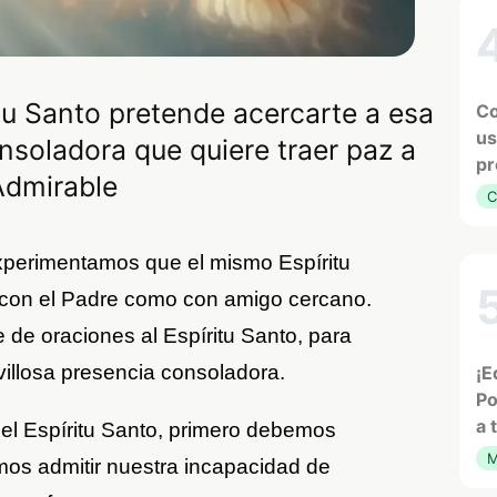
itu Santo pretende acercarte a esa
Co
us
nsoladora que quiere traer paz a
pr
 Admirable
C
xperimentamos que el mismo Espíritu
r con el Padre como con amigo cercano.
 de oraciones al Espíritu Santo, para
illosa presencia consoladora.
¡E
Po
a 
el Espíritu Santo, primero debemos
M
os admitir nuestra incapacidad de