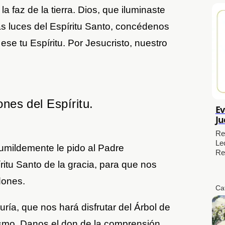
a faz de la tierra. Dios, que iluminaste
las luces del Espíritu Santo, concédenos
se tu Espíritu. Por Jesucristo, nuestro
ones del Espíritu.
Ev
Ju
Re
Le
humildemente le pido al Padre
Re
ritu Santo de la gracia, para que nos
dones.
Ca
ría, que nos hará disfrutar del Árbol de
ismo. Danos el don de la comprensión,