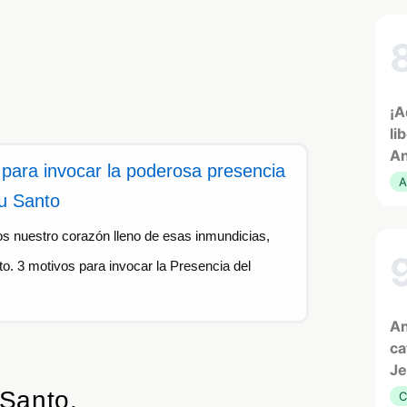
¡A
li
An
para invocar la poderosa presencia
A
tu Santo
s nuestro corazón lleno de esas inmundicias,
o. 3 motivos para invocar la Presencia del
An
ca
Je
 Santo.
C