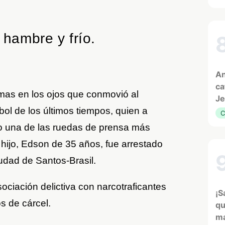
 hambre y frío.
An
ca
mas en los ojos que conmovió al
Je
tbol de los últimos tiempos, quien a
C
io una de las ruedas de prensa más
u hijo, Edson de 35 años, fue arrestado
udad de Santos-Brasil.
ociación delictiva con narcotraficantes
¡S
 de cárcel.
qu
ma