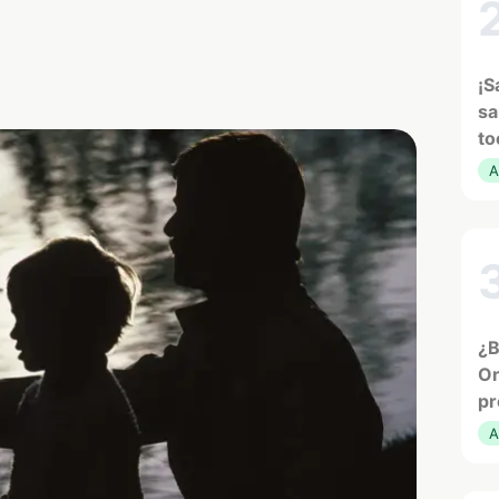
¡S
sa
to
A
¿B
Or
pr
A