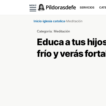
MENÚ
SERVICIOS
CAT
Inicio
›
iglesia catolica
›
Meditación
Categoría:
Meditación
Educa a tus hijo
frío y verás fort