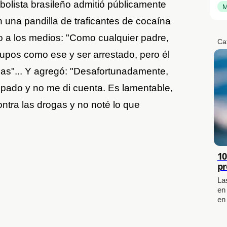
tbolista brasileño admitió públicamente
M
n una pandilla de traficantes de cocaína
ijo a los medios: "Como cualquier padre,
Ca
grupos como ese y ser arrestado, pero él
ias"... Y agregó: "Desafortunadamente,
pado y no me di cuenta. Es lamentable,
ntra las drogas y no noté lo que
10
pr
La
en
en