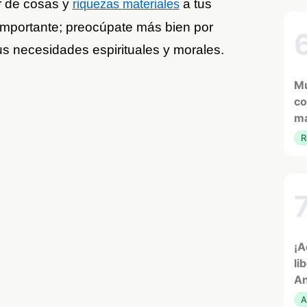
r de cosas y
a tus
riquezas materiales
importante; preocúpate más bien por
s necesidades espirituales y morales.
Mu
co
ma
R
¡A
li
An
A