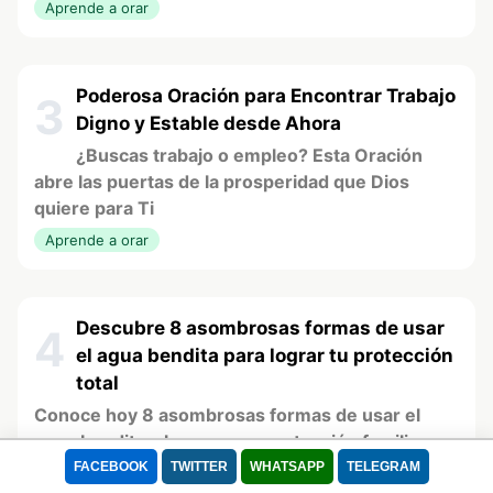
Aprende a orar
Poderosa Oración para Encontrar Trabajo
3
Digno y Estable desde Ahora
¿Buscas trabajo o empleo? Esta Oración
abre las puertas de la prosperidad que Dios
quiere para Ti
Aprende a orar
Descubre 8 asombrosas formas de usar
4
el agua bendita para lograr tu protección
total
Conoce hoy 8 asombrosas formas de usar el
agua bendita y lograr gran protección familiar
FACEBOOK
TWITTER
WHATSAPP
TELEGRAM
Caminando en la fe