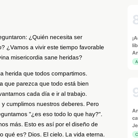
eguntaron: ¿Quién necesita ser
¡A
li
? ¿Vamos a vivir este tiempo favorable
An
vina misericordia sane heridas?
A
a herida que todos compartimos.
a que parezca que todo está bien
tarnos cada día e ir al trabajo.
s y cumplimos nuestros deberes. Pero
An
reguntamos "¿es eso todo lo que hay?".
ca
os más. Esto es así por el diseño de
Je
 qué es? Dios. El cielo. La vida eterna.
C