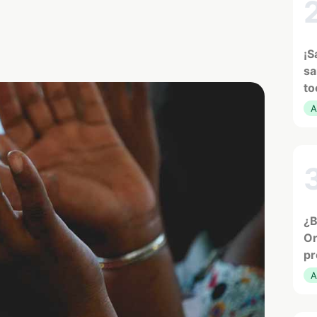
¡S
sa
to
A
¿B
Or
pr
A