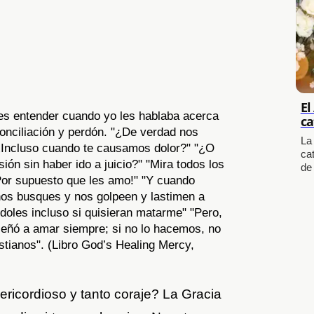
El
nes entender cuando yo les hablaba acerca
ca
onciliación y perdón. "¿De verdad nos
La
¿Incluso cuando te causamos dolor?" "¿O
cat
ión sin haber ido a juicio?" "Mira todos los
de
or supuesto que les amo!" "Y cuando
 nos busques y nos golpeen y lastimen a
doles incluso si quisieran matarme" "Pero,
eñó a amar siempre; si no lo hacemos, no
tianos". (Libro God’s Healing Mercy,
ricordioso y tanto coraje? La Gracia