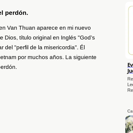
el perdón.
yen Van Thuan aparece en mi nuevo
 Dios, título original en Inglés "God’s
del "perfil de la misericordia". Él
Vietnam por muchos años. La siguiente
Ev
perdón.
Ju
Re
Le
Re
Ca