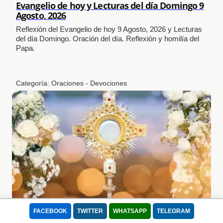
Evangelio de hoy y Lecturas del día Domingo 9
Agosto, 2026
Reflexión del Evangelio de hoy 9 Agosto, 2026 y Lecturas
del día Domingo. Oración del día. Reflexión y homilía del
Papa.
Categoría:
Oraciones - Devociones
El Alma de Cristo: La oración que todo católico
FACEBOOK
TWITTER
WHATSAPP
TELEGRAM
debe rezar