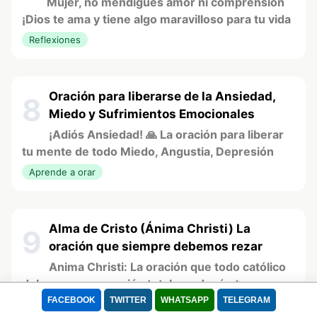
Mujer, no mendigues amor ni comprensión
¡Dios te ama y tiene algo maravilloso para tu vida
Reflexiones
Oración para liberarse de la Ansiedad,
8
Miedo y Sufrimientos Emocionales
¡Adiós Ansiedad! 🙏 La oración para liberar
tu mente de todo Miedo, Angustia, Depresión
Aprende a orar
Alma de Cristo (Ánima Christi) La
9
oración que siempre debemos rezar
Anima Christi: La oración que todo católico
debe rezar para unión total con Jesús ✨
FACEBOOK
TWITTER
WHATSAPP
TELEGRAM
Caminando en la fe