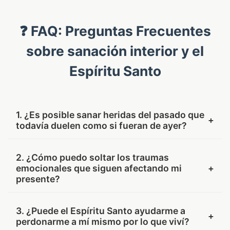
❓ FAQ: Preguntas Frecuentes
sobre sanación interior y el
Espíritu Santo
1. ¿Es posible sanar heridas del pasado que
+
todavía duelen como si fueran de ayer?
Sí. El Espíritu Santo es el Sanador por excelencia.
2. ¿Cómo puedo soltar los traumas
Aunque las heridas del pasado parezcan muy
emocionales que siguen afectando mi
+
profundas, Él tiene el poder de tocar las raíces del
presente?
dolor y traer restauración completa y duradera. La
Palabra nos recuerda que "por sus llagas fuimos
El Espíritu de Verdad nos ayuda a ver con claridad
3. ¿Puede el Espíritu Santo ayudarme a
+
nosotros curados" (Isaías 53,5). La oración del día
cómo el pasado influye en el presente. No se trata
perdonarme a mí mismo por lo que viví?
al Espíritu Santo abre la puerta para que esa