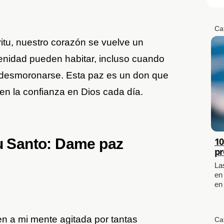
Ca
itu, nuestro corazón se vuelve un
erenidad pueden habitar, incluso cuando
 desmoronarse. Esta paz es un don que
e en la confianza en Dios cada día.
tu Santo: Dame paz
10
pr
La
en
en
en a mi mente agitada por tantas
Ca