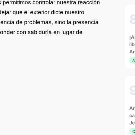
 permitimos controlar nuestra reacción.
dejar que el exterior dicte nuestro
usencia de problemas, sino la presencia
onder con sabiduría en lugar de
¡A
li
An
A
An
ca
Je
C