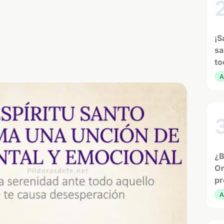
¡S
sa
to
A
¿B
Or
pr
A