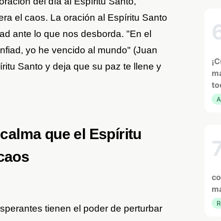
ración del día al Espíritu Santo,
a el caos. La oración al Espíritu Santo
ad ante lo que nos desborda. "En el
onfiad, yo he vencido al mundo" (Juan
¡C
íritu Santo y deja que su paz te llene y
ma
to
A
 calma que el Espíritu
 caos
co
ma
R
perantes tienen el poder de perturbar