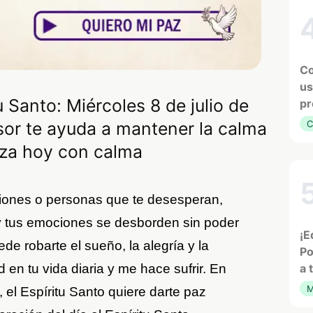
Co
us
u Santo: Miércoles 8 de julio de
pr
or te ayuda a mantener la calma
C
eza hoy con calma
iones o personas que te desesperan,
y tus emociones se desborden sin poder
¡E
de robarte el sueño, la alegría y la
Po
en tu vida diaria y me hace sufrir. En
a 
M
, el Espíritu Santo quiere darte paz