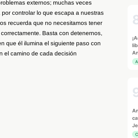
 problemas externos; muchas veces
 por controlar lo que escapa a nuestras
 nos recuerda que no necesitamos tener
r correctamente. Basta con detenernos,
¡A
en que él ilumina el siguiente paso con
li
An
en el camino de cada decisión
A
An
ca
Je
C