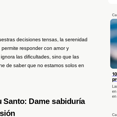
Ca
uestras decisiones tensas, la serenidad
 permite responder con amor y
ignora las dificultades, sino que las
ene de saber que no estamos solos en
10
pr
La
en
en
tu Santo: Dame sabiduría
nsión
Ca