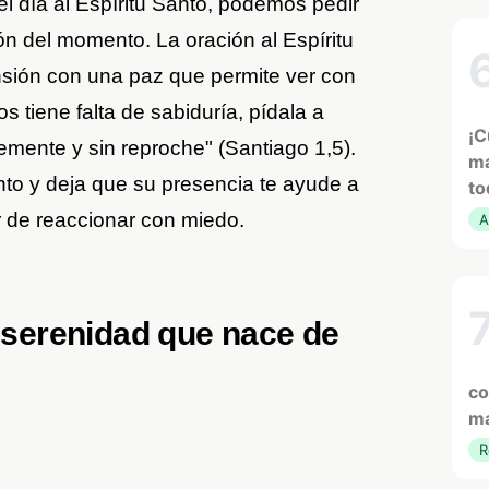
el día al Espíritu Santo, podemos pedir
ón del momento. La oración al Espíritu
nsión con una paz que permite ver con
s tiene falta de sabiduría, pídala a
¡C
mente y sin reproche" (Santiago 1,5).
ma
anto y deja que su presencia te ayude a
to
r de reaccionar con miedo.
A
a serenidad que nace de
co
ma
R