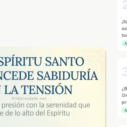
¡S
sa
to
A
¿B
Or
pr
A