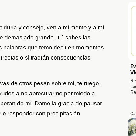
biduría y consejo, ven a mi mente y a mi
ce demasiado grande. Tú sabes las
s palabras que temo decir en momentos
orrectas o si traerán consecuencias
Ev
Vi
Re
vas de otros pesan sobre mí, te ruego,
Le
Re
udes a no apresurarme por miedo a
speran de mí. Dame la gracia de pausar
r o responder con precipitación
Ca