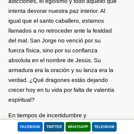
adicciones, el egoísmo y todo aquello que
intenta devorar nuestra paz interior. Al
igual que el santo caballero, estamos
llamados a no retroceder ante la fealdad
del mal. San Jorge no venció por su
fuerza física, sino por su confianza
absoluta en el nombre de Jesús. Su
armadura era la oración y su lanza era la
verdad. ¿Qué dragones estás dejando
crecer hoy en tu vida por falta de valentía
espiritual?
En tiempos de incertidumbre y
enfermedad, San Jorge nos recuerda que
FACEBOOK
TWITTER
WHATSAPP
TELEGRAM