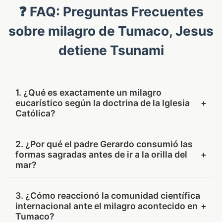
❓ FAQ: Preguntas Frecuentes
sobre milagro de Tumaco, Jesus
detiene Tsunami
1. ¿Qué es exactamente un milagro
eucarístico según la doctrina de la Iglesia
+
Católica?
Es una intervención sobrenatural de Dios
2. ¿Por qué el padre Gerardo consumió las
destinada a confirmar de forma visible la verdad
formas sagradas antes de ir a la orilla del
+
de la transubstanciación. El Catecismo establece
mar?
que bajo las especies consagradas de pan y vino
Cristo está presente de forma verdadera, real y
Lo hizo impulsado por un profundo sentido de
3. ¿Cómo reaccionó la comunidad científica
sustancial (CEC 1374), utilizándose estos
reverencia sacramental ante el inminente peligro
internacional ante el milagro acontecido en
+
prodigios para reavivar la fe de la comunidad.
de inundación y destrucción del templo. Quería
Tumaco?