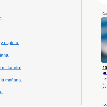
Ca
e.
 espíritu.
ñana.
10
 mi familia.
pr
La
n la mañana.
en
en
a.
Ca