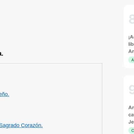
¡A
li
An
a.
A
eño.
An
ca
Je
 Sagrado Corazón.
C