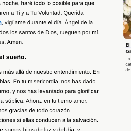
a noche, haré todo lo posible para que
nren a Ti y a Tu Voluntad. Querida
, vigílame durante el día. Ángel de la
a
dos los santos de Dios, rueguen por mí.
ús. Amén.
El
ca
el sueño
.
La
cat
de
s más allá de nuestro entendimiento: En
nieblas. En tu misericordia, nos has dado
no, y nos has levantado para glorificar
a súplica. Ahora, en tu tierno amor,
os gracias de todo corazón.
ones si ellas conducen a la salvación.
 somos hijos de luz y del día, y