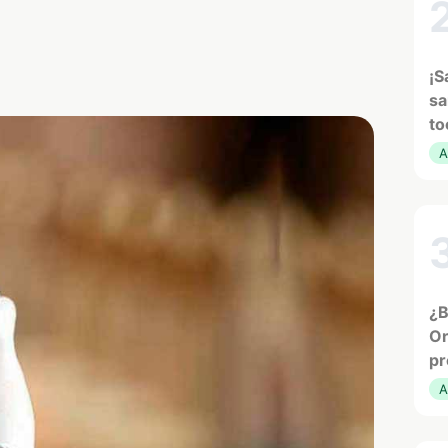
¡S
sa
to
A
¿B
Or
pr
A