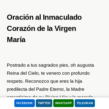
Oración al Inmaculado
Corazón de la Virgen
María
Postrado a tus sagrados pies, oh augusta
Reina del Cielo, te venero con profundo
respeto. Reconozco que eres la hija
predilecta del Padre Eterno, la Madre
amantísima de su Divino Hijo y la morada
FACEBOOK
TWITTER
WHATSAPP
TELEGRAM
perpetua del Espíritu Santo.