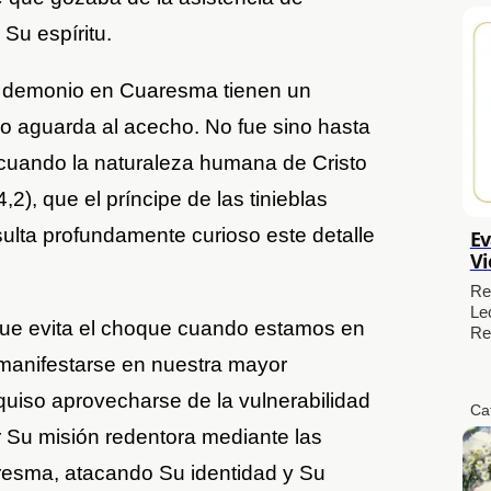
Su espíritu.
l demonio en Cuaresma tienen un
o aguarda al acecho. No fue sino hasta
o cuando la naturaleza humana de Cristo
,2), que el príncipe de las tinieblas
sulta profundamente curioso este detalle
Ev
Vi
Re
Le
 que evita el choque cuando estamos en
Re
e manifestarse en nuestra mayor
 quiso aprovecharse de la vulnerabilidad
Ca
r Su misión redentora mediante las
resma, atacando Su identidad y Su