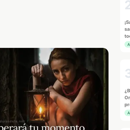
¡S
sa
to
A
¿B
Or
pr
A