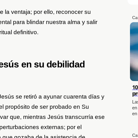
e la ventaja; por ello, reconocer su
Ca
ntal para blindar nuestra alma y salir
tual definitivo.
esús en su debilidad
10
pr
sús se retiró a ayunar cuarenta días y
La
el propósito de ser probado en Su
en
en
ar que, mientras Jesús transcurría ese
perturbaciones externas; por el
Ca
re que gozaba de la asistencia de