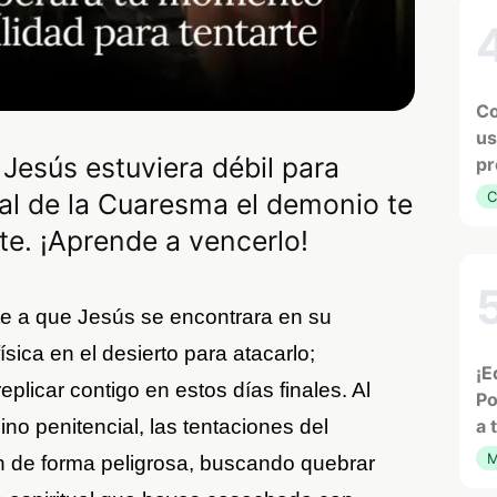
Co
us
Jesús estuviera débil para
pr
inal de la Cuaresma el demonio te
C
te. ¡Aprende a vencerlo!
e a que Jesús se encontrara en su
sica en el desierto para atacarlo;
¡E
plicar contigo en estos días finales. Al
Po
no penitencial, las tentaciones del
a 
M
 de forma peligrosa, buscando quebrar