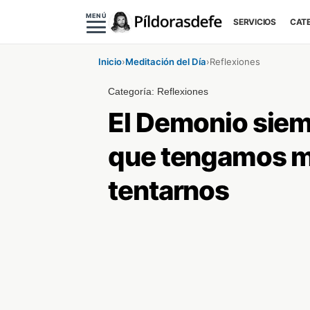
MENÚ
SERVICIOS
CAT
Inicio
›
Meditación del Día
›
Reflexiones
Categoría:
Reflexiones
El Demonio siem
que tengamos ma
tentarnos