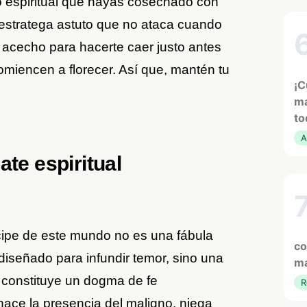
o espiritual que hayas cosechado con
 estratega astuto que no ataca cuando
l acecho para hacerte caer justo antes
omiencen a florecer. Así que, mantén tu
¡C
ma
to
A
ate espiritual
cipe de este mundo no es una fábula
co
diseñado para infundir temor, sino una
ma
y constituye un dogma de fe
R
hace la presencia del maligno, niega