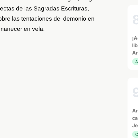
rectas de las Sagradas Escrituras,
bre las tentaciones del demonio en
manecer en vela.
¡A
li
An
A
An
ca
Je
C