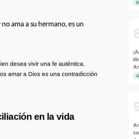
R
 y no ama a su hermano, es un
¡A
li
en desea vivir una fe auténtica.
An
os amar a Dios es una contradicción
A
iliación en la vida
An
ca