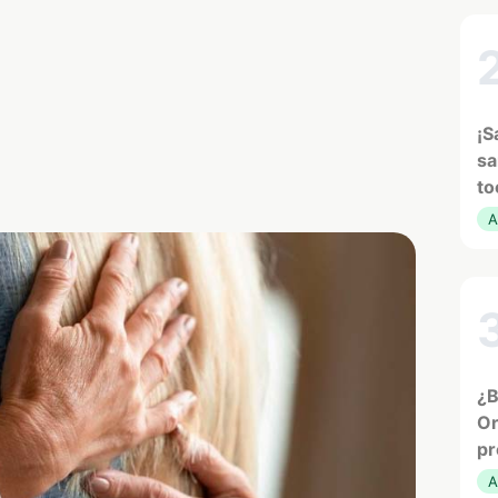
¡S
sa
to
A
¿B
Or
pr
A