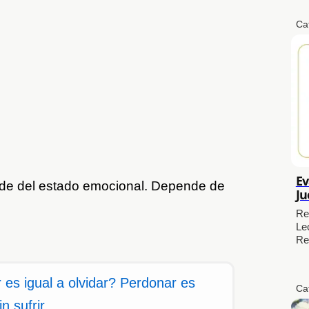
Ca
Ev
nde del estado emocional. Depende de
Ju
Re
Le
Re
es igual a olvidar? Perdonar es
Ca
n sufrir.