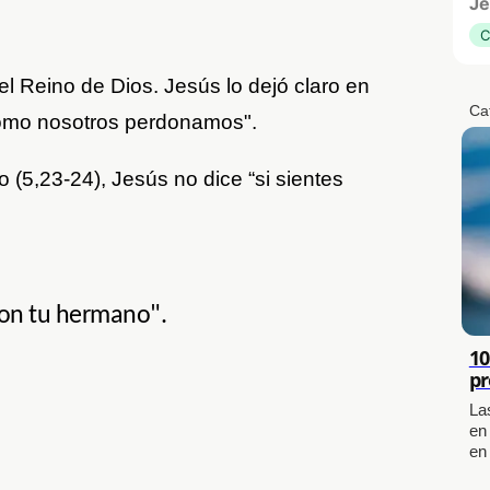
Je
C
el Reino de Dios. Jesús lo dejó claro en
Ca
omo nosotros perdonamos".
(5,23-24), Jesús no dice “si sientes
con tu hermano".
10
pr
La
en
en