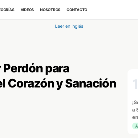
EGORÍAS
VIDEOS
NOSOTROS
CONTACTO
Leer en inglés
r Perdón para
el Corazón y Sanación
¡S
a 
en
A