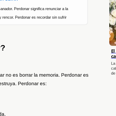
anador. Perdonar significa renunciar a la
 rencor. Perdonar es recordar sin sufrir
r?
El
ca
La
cat
de
nar no es borrar la memoria. Perdonar es
estruya. Perdonar es:
da.