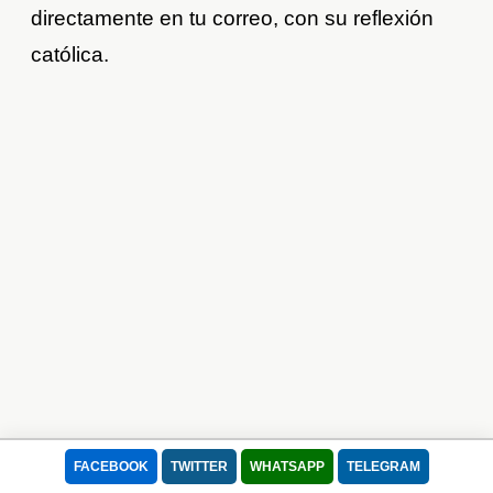
directamente en tu correo, con su reflexión
católica.
Usamos cookies para mejorar tu experiencia.
Este sitio utiliza Cookies para que pueda funcionar correctamente, mejorar
la experiencia de usuario, la velocidad y la seguridad durante su visita. Se
utilizan para adaptar el contenido de la web a las preferencias del Usuario
y optimizar el uso, las cuales permiten que el dispositivo muestre
adecuadamente el servicio ofrecido, adaptada a sus necesidades. Puede
retirar su consentimiento u oponerse al procesamiento de datos basado en
intereses legítimos en cualquier momento haciendo clic en "Configuración"
o en nuestra Política de Cookies en este sitio web
Lee nuestra Política de Privacidad
Aceptar todo
Rechazar
FACEBOOK
TWITTER
WHATSAPP
TELEGRAM