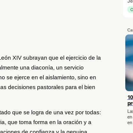
Je
C
Ca
eón XIV subrayan que el ejercicio de la
almente una diaconía, un servicio
no se ejerce en el aislamiento, sino en
 las decisiones pastorales para el bien
10
pr
La
ado que se logra de una vez por todas:
en
ia, que toma forma en la oración y a
en
laciones de confianza y la genuina