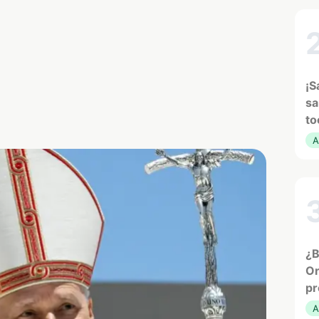
¡S
sa
to
A
¿B
Or
pr
A