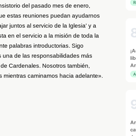
R
nsistorio del pasado mes de enero,
ue estas reuniones puedan ayudarnos
r juntos al servicio de la Iglesia' y a
a en el servicio a la misión de toda la
te palabras introductorias. Sigo
¡A
s una de las responsabilidades más
li
An
o de Cardenales. Nosotros también,
A
s mientras caminamos hacia adelante».
An
ca