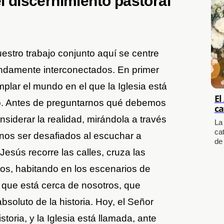
el discernimiento pastoral
stro trabajo conjunto aquí se centre
ndamente interconectados. En primer
plar el mundo en el que la Iglesia está
El
io. Antes de preguntarnos qué debemos
ca
iderar la realidad, mirándola a través
La
cat
onos ser desafiados al escuchar a
de
sús recorre las calles, cruza las
ios, habitando en los escenarios de
s que está cerca de nosotros, que
soluto de la historia. Hoy, el Señor
toria, y la Iglesia está llamada, ante