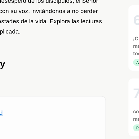
desespero de los discípulos, el Señor
con su voz, invitándonos a no perder
stades de la vida. Explora las lecturas
plicada.
¡C
ma
to
oy
A
co
ad
ma
R