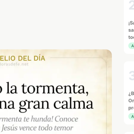
¡S
sa
to
A
¿B
Or
pr
A