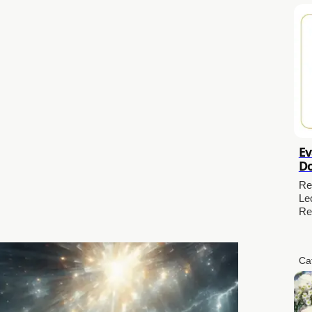
Ev
Do
Re
Le
Re
Ca