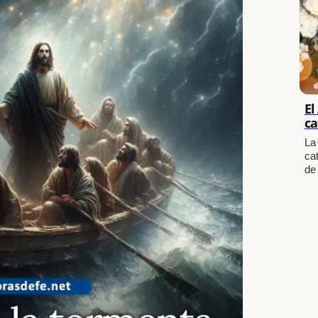
El
ca
La
cat
de