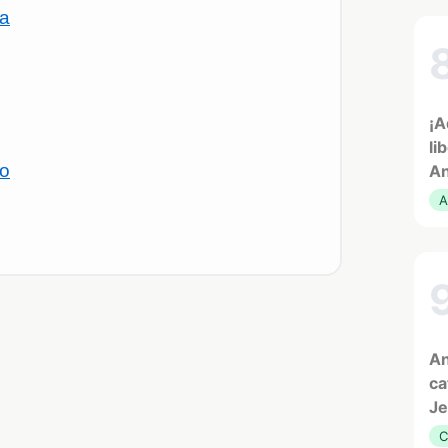
ía
¡A
li
io
An
A
An
ca
Je
C