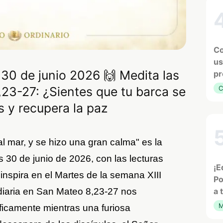
Co
us
 30 de junio 2026 🙌 Medita las
pr
,23-27: ¿Sientes que tu barca se
C
 y recupera la paz
al mar, y se hizo una gran calma" es la
s 30 de junio de 2026, con las lecturas
¡E
e inspira en el Martes de la semana XIII
Po
 diaria en San Mateo 8,23-27 nos
a 
M
icamente mientras una furiosa