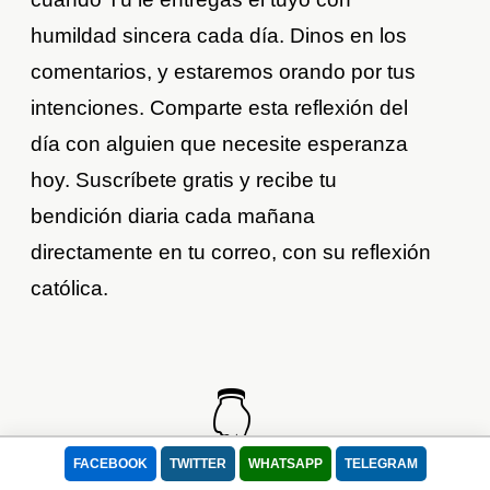
humildad sincera cada día. Dinos en los
comentarios, y estaremos orando por tus
intenciones. Comparte esta reflexión del
día con alguien que necesite esperanza
Usamos cookies para mejorar tu experiencia.
hoy. Suscríbete gratis y recibe tu
Este sitio utiliza Cookies para que pueda funcionar correctamente, mejorar
bendición diaria cada mañana
la experiencia de usuario, la velocidad y la seguridad durante su visita. Se
utilizan para adaptar el contenido de la web a las preferencias del Usuario
directamente en tu correo, con su reflexión
y optimizar el uso, las cuales permiten que el dispositivo muestre
católica.
adecuadamente el servicio ofrecido, adaptada a sus necesidades. Puede
retirar su consentimiento u oponerse al procesamiento de datos basado en
intereses legítimos en cualquier momento haciendo clic en "Configuración"
o en nuestra Política de Cookies en este sitio web
👇
Lee nuestra Política de Privacidad
Aceptar todo
Rechazar
FACEBOOK
TWITTER
WHATSAPP
TELEGRAM