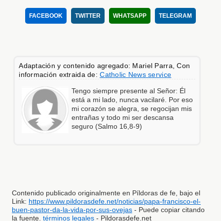
FACEBOOK
TWITTER
WHATSAPP
TELEGRAM
Adaptación y contenido agregado: Mariel Parra, Con
información extraida de:
Catholic News service
Tengo siempre presente al Señor: Él
está a mi lado, nunca vacilaré. Por eso
mi corazón se alegra, se regocijan mis
entrañas y todo mi ser descansa
seguro (Salmo 16,8-9)
Contenido publicado originalmente en Píldoras de fe, bajo el
Link:
https://www.pildorasdefe.net/noticias/papa-francisco-el-
buen-pastor-da-la-vida-por-sus-ovejas
- Puede copiar citando
la fuente.
términos legales
- Pildorasdefe.net