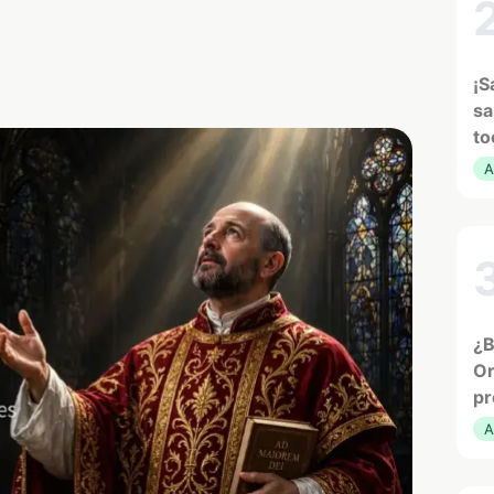
¡S
sa
to
A
¿B
Or
pr
A