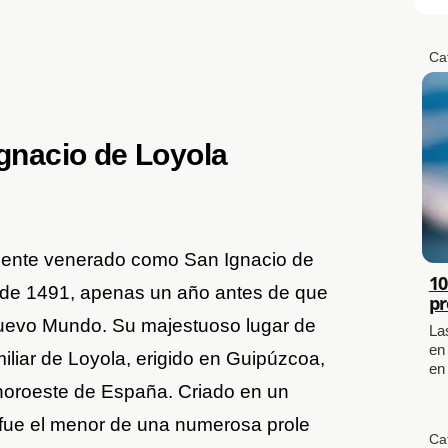
Ca
Ignacio de Loyola
mente venerado como San Ignacio de
10
e de 1491, apenas un año antes de que
pr
Nuevo Mundo. Su majestuoso lugar de
La
en
miliar de Loyola, erigido en Guipúzcoa,
en
noroeste de España. Criado en un
 fue el menor de una numerosa prole
Ca