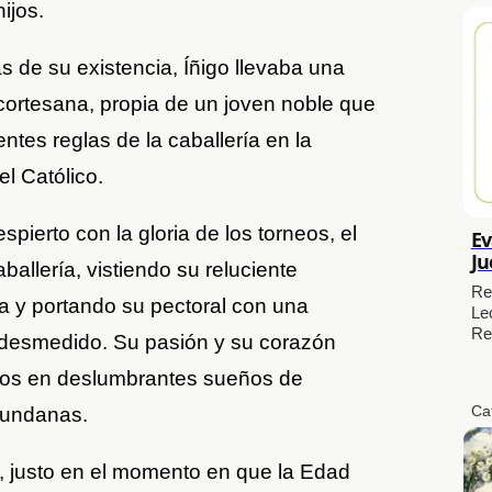
ijos.
s de su existencia, Íñigo llevaba una
ortesana, propia de un joven noble que
ntes reglas de la caballería en la
el Católico.
ierto con la gloria de los torneos, el
Ev
Ju
aballería, vistiendo su reluciente
Re
y portando su pectoral con una
Le
Re
 desmedido. Su pasión y su corazón
os en deslumbrantes sueños de
Ca
mundanas.
l, justo en el momento en que la Edad