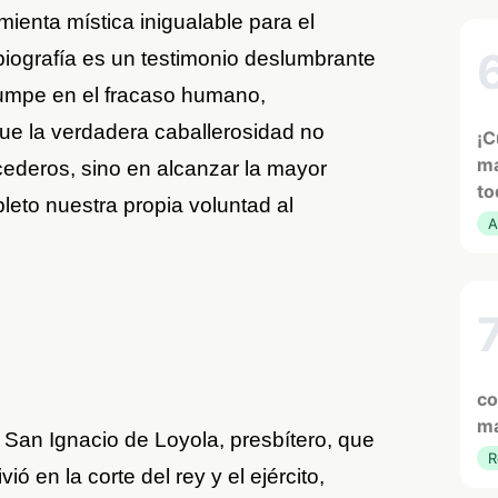
mienta mística inigualable para el
biografía es un testimonio deslumbrante
rumpe en el fracaso humano,
e la verdadera caballerosidad no
¡C
ma
cederos, sino en alcanzar la mayor
to
leto nuestra propia voluntad al
A
co
ma
San Ignacio de Loyola, presbítero, que
R
 en la corte del rey y el ejército,