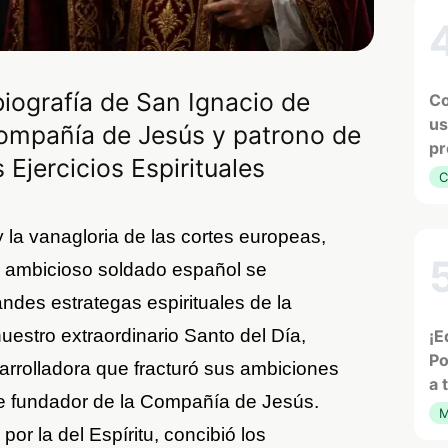
iografía de San Ignacio de
Co
us
Compañía de Jesús y patrono de
pr
s Ejercicios Espirituales
C
 la vanagloria de las cortes europeas,
 ambicioso soldado español se
ndes estrategas espirituales de la
nuestro extraordinario Santo del Día,
¡E
Po
arrolladora que fracturó sus ambiciones
a 
ble fundador de la Compañía de Jesús.
M
or la del Espíritu, concibió los