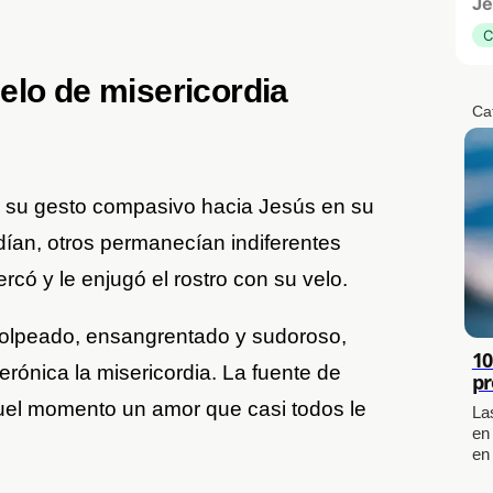
Je
C
elo de misericordia
Ca
r su gesto compasivo hacia Jesús en su
dían, otros permanecían indiferentes
ercó y le enjugó el rostro con su velo.
 golpeado, ensangrentado y sudoroso,
10
rónica la misericordia. La fuente de
pr
quel momento un amor que casi todos le
La
en
en