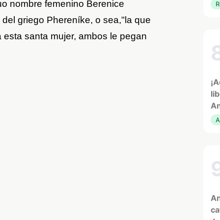
guo nombre femenino Berenice
R
 del griego Phereníke, o sea,"la que
e a esta santa mujer, ambos le pegan
¡A
li
An
A
An
ca