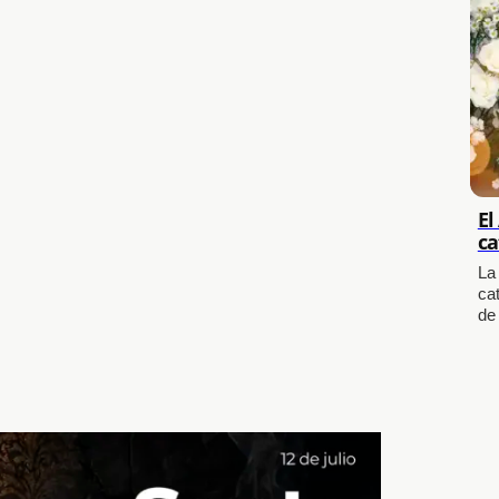
El
ca
La
cat
de