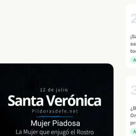
¡S
sa
to
A
¿B
Or
pr
A