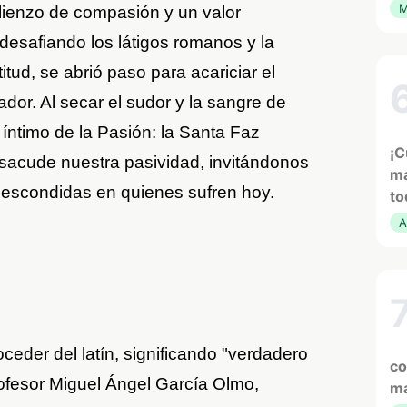
M
ienzo de compasión y un valor
 desafiando los látigos romanos y la
titud, se abrió paso para acariciar el
dor. Al secar el sudor y la sangre de
s íntimo de la Pasión: la Santa Faz
¡C
sacude nuestra pasividad, invitándonos
ma
s escondidas en quienes sufren hoy.
to
A
ceder del latín, significando "verdadero
co
rofesor Miguel Ángel García Olmo,
ma