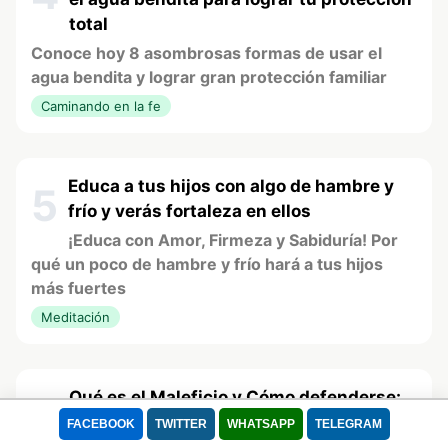
total
Conoce hoy 8 asombrosas formas de usar el
agua bendita y lograr gran protección familiar
Caminando en la fe
Usamos cookies para mejorar tu experiencia.
Este sitio utiliza Cookies para que pueda funcionar correctamente, mejorar
Educa a tus hijos con algo de hambre y
5
la experiencia de usuario, la velocidad y la seguridad durante su visita. Se
frío y verás fortaleza en ellos
utilizan para adaptar el contenido de la web a las preferencias del Usuario
¡Educa con Amor, Firmeza y Sabiduría! Por
y optimizar el uso, las cuales permiten que el dispositivo muestre
qué un poco de hambre y frío hará a tus hijos
adecuadamente el servicio ofrecido, adaptada a sus necesidades. Puede
más fuertes
retirar su consentimiento u oponerse al procesamiento de datos basado en
intereses legítimos en cualquier momento haciendo clic en "Configuración"
Meditación
o en nuestra Política de Cookies en este sitio web
Lee nuestra Política de Privacidad
Qué es el Maleficio y Cómo defenderse:
6
Aceptar todo
Rechazar
Un Exorcista te explica como hacer
FACEBOOK
TWITTER
WHATSAPP
TELEGRAM
Liberación