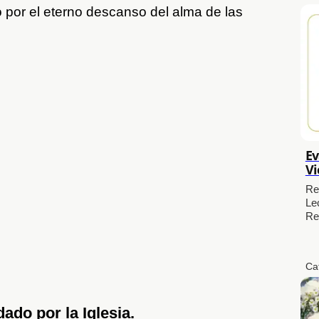
 por el eterno descanso del alma de las
Ev
Vi
Re
Le
Re
Ca
do por la Iglesia.