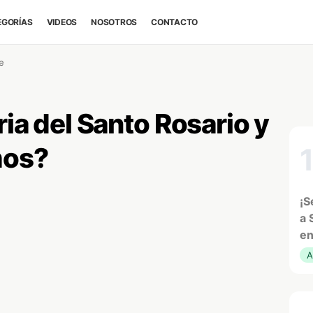
EGORÍAS
VIDEOS
NOSOTROS
CONTACTO
e
ria del Santo Rosario y
mos?
¡S
a 
en
A