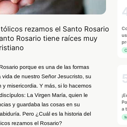
tólicos rezamos el Santo Rosario
Co
us
 Santo Rosario tiene raíces muy
pr
ristiano
C
 Rosario porque es una de las formas
a vida de nuestro Señor Jesucristo, su
 y misericordia. Y más, si lo hacemos
scípulos: La Virgen María, quien le
¡E
Po
cias y guardaba las cosas en su
a 
biduría. Pero ¿Cuál es la historia del
M
licos rezamos el Rosario?