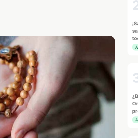
¡S
sa
to
A
¿B
Or
pr
A