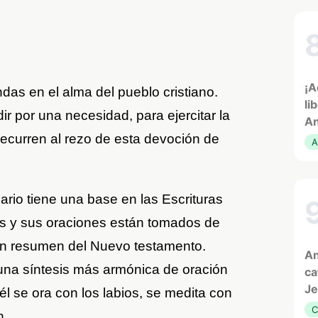
¡A
ndas en el alma del pueblo cristiano.
li
ir por una necesidad, para ejercitar la
An
 recurren al rezo de esta devoción de
A
io tiene una base en las Escrituras
os y sus oraciones están tomados de
s un resumen del Nuevo testamento.
An
 una síntesis más armónica de oración
ca
Je
 él se ora con los labios, se medita con
C
n.