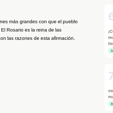
ones más grandes con que el pueblo
 El Rosario es la reina de las
¡C
ma
on las razones de esta afirmación.
to
A
co
ma
R