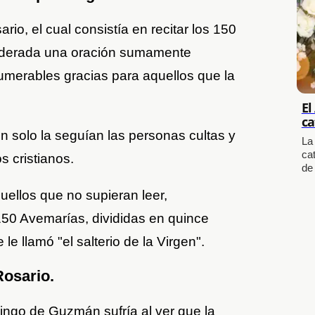
rio, el cual consistía en recitar los 150
iderada una oración sumamente
umerables gracias para aquellos que la
El
ca
 solo la seguían las personas cultas y
La
cat
s cristianos.
de
quellos que no supieran leer,
150 Avemarías, divididas en quince
le llamó "el salterio de la Virgen".
Rosario.
mingo de Guzmán sufría al ver que la