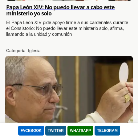
Papa León XIV: No puedo llevar a cabo este
ministerio yo solo
El Papa León XIV pide apoyo firme a sus cardenales durante
el Consistorio: No puedo llevar este ministerio solo, afirma,
llamando a la unidad y comunión
Usamos cookies para mejorar tu experiencia.
Categoría:
Iglesia
Este sitio utiliza Cookies para que pueda funcionar correctamente, mejorar
la experiencia de usuario, la velocidad y la seguridad durante su visita. Se
utilizan para adaptar el contenido de la web a las preferencias del Usuario
y optimizar el uso, las cuales permiten que el dispositivo muestre
adecuadamente el servicio ofrecido, adaptada a sus necesidades. Puede
retirar su consentimiento u oponerse al procesamiento de datos basado en
intereses legítimos en cualquier momento haciendo clic en "Configuración"
o en nuestra Política de Cookies en este sitio web
Lee nuestra Política de Privacidad
Aceptar todo
Rechazar
FACEBOOK
TWITTER
WHATSAPP
TELEGRAM
El Papa León revela: La Eucaristía es el antídoto a