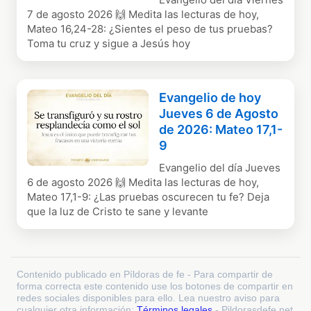
7 de agosto 2026 🙌 Medita las lecturas de hoy,
Mateo 16,24-28: ¿Sientes el peso de tus pruebas?
Toma tu cruz y sigue a Jesús hoy
Evangelio de hoy
Jueves 6 de Agosto
de 2026: Mateo 17,1-
9
Evangelio del día Jueves
6 de agosto 2026 🙌 Medita las lecturas de hoy,
Mateo 17,1-9: ¿Las pruebas oscurecen tu fe? Deja
que la luz de Cristo te sane y levante
Contenido publicado en Píldoras de fe - Para compartir de
forma correcta este contenido use los botones de compartir en
redes sociales disponibles para ello. Lea nuestro aviso para
cualquier otra información:
Términos legales
- Pildorasdefe.net