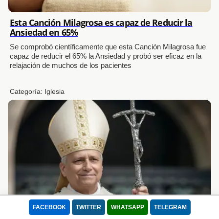
Esta Canción Milagrosa es capaz de Reducir la
Ansiedad en 65%
Se comprobó científicamente que esta Canción Milagrosa fue
capaz de reducir el 65% la Ansiedad y probó ser eficaz en la
relajación de muchos de los pacientes
Usamos cookies para mejorar tu experiencia.
Este sitio utiliza Cookies para que pueda funcionar correctamente, mejorar
Categoría:
Iglesia
la experiencia de usuario, la velocidad y la seguridad durante su visita. Se
utilizan para adaptar el contenido de la web a las preferencias del Usuario
y optimizar el uso, las cuales permiten que el dispositivo muestre
adecuadamente el servicio ofrecido, adaptada a sus necesidades. Puede
retirar su consentimiento u oponerse al procesamiento de datos basado en
intereses legítimos en cualquier momento haciendo clic en "Configuración"
o en nuestra Política de Cookies en este sitio web
Lee nuestra Política de Privacidad
Aceptar todo
Rechazar
FACEBOOK
TWITTER
WHATSAPP
TELEGRAM