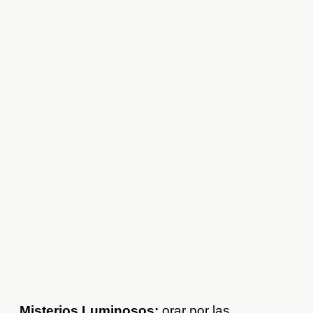
Misterios Luminosos:
orar por las