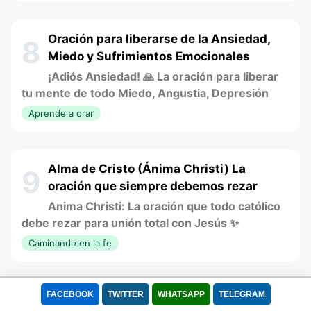
Oración para liberarse de la Ansiedad,
8
Miedo y Sufrimientos Emocionales
¡Adiós Ansiedad! 🙏 La oración para liberar
tu mente de todo Miedo, Angustia, Depresión
Usamos cookies para mejorar tu experiencia.
Aprende a orar
Este sitio utiliza Cookies para que pueda funcionar correctamente, mejorar
la experiencia de usuario, la velocidad y la seguridad durante su visita. Se
utilizan para adaptar el contenido de la web a las preferencias del Usuario
Alma de Cristo (Ánima Christi) La
y optimizar el uso, las cuales permiten que el dispositivo muestre
9
oración que siempre debemos rezar
adecuadamente el servicio ofrecido, adaptada a sus necesidades. Puede
retirar su consentimiento u oponerse al procesamiento de datos basado en
Anima Christi: La oración que todo católico
intereses legítimos en cualquier momento haciendo clic en "Configuración"
debe rezar para unión total con Jesús ✨
o en nuestra Política de Cookies en este sitio web
Caminando en la fe
Lee nuestra Política de Privacidad
Aceptar todo
Rechazar
Categoría:
Oraciones - Devociones
FACEBOOK
TWITTER
WHATSAPP
TELEGRAM