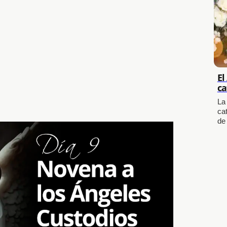
El
ca
La
cat
de