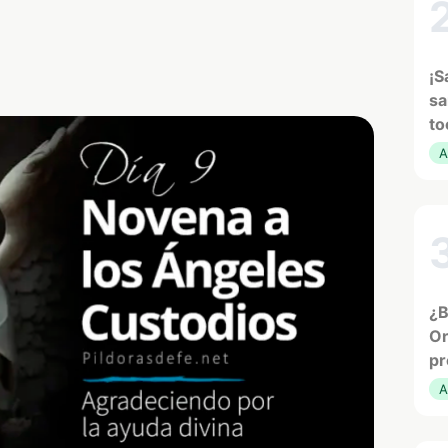
¡S
sa
to
A
¿B
Or
pr
A