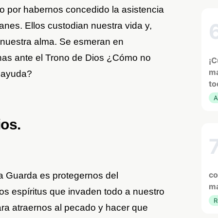
o por habernos concedido la asistencia
anes. Ellos custodian nuestra vida y,
e nuestra alma. Se esmeran en
has ante el Trono de Dios ¿Cómo no
¡C
ma
 ayuda?
to
A
os.
co
 la Guarda es protegernos del
ma
s espíritus que invaden todo a nuestro
R
ara atraernos al pecado y hacer que