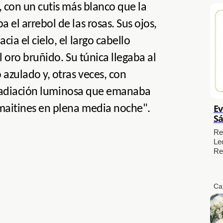
, con un cutis más blanco que la
 el arrebol de las rosas. Sus ojos,
cia el cielo, el largo cabello
l oro bruñido. Su túnica llegaba al
 azulado y, otras veces, con
 irradiación luminosa que emanaba
Ev
 maitines en plena media noche".
Sá
Re
Le
Re
Ca