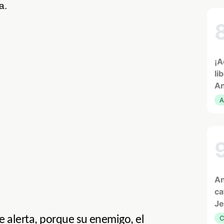
a.
¡A
li
An
A
An
ca
Je
e alerta, porque su enemigo, el
C