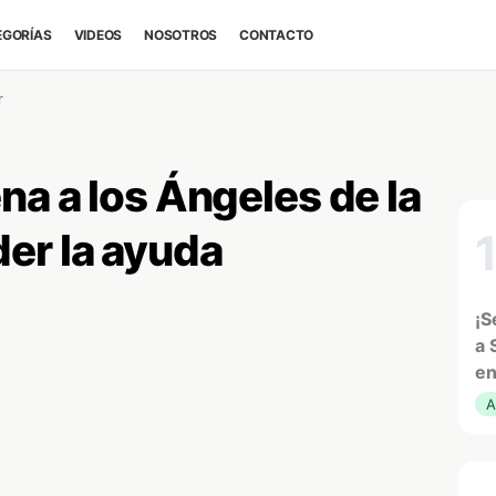
EGORÍAS
VIDEOS
NOSOTROS
CONTACTO
r
a a los Ángeles de la
er la ayuda
¡S
a 
en
A