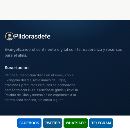
Evangelizando el continente digital con fe, esperanza y recursos
para el alma.
Suscripción
Recibe tu bendición diaria en el email, con el
Evangelio del día, reflexiones del Papa,
oraciones y recursos católicos seleccionados
para fortalecer tu fe. Suscríbete gratis y lleva la
Palabra de Dios y mensajes de esperanza a tu
correo cada mañana, sin costo alguno.
EXPLORAR
FACEBOOK
TWITTER
WHATSAPP
TELEGRAM
Servicios