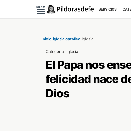
MENÚ
SERVICIOS
CAT
Inicio
›
iglesia catolica
›
Iglesia
Categoría:
Iglesia
El Papa nos ens
felicidad nace d
Dios