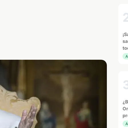
¡S
sa
to
A
¿B
Or
pr
A