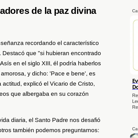
adores de la paz divina
Ca
señanza recordando el característico
. Destacó que "si hubieran encontrado
sís en el siglo XIII, él podría haberlos
amorosa, y dicho: 'Pace e bene', es
Ev
 actitud, explicó el Vicario de Cristo,
Do
eos que albergaba en su corazón
Re
Le
Re
ida diaria, el Santo Padre nos desafió
Ca
sotros también podemos preguntarnos: