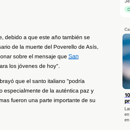
Je
C
Ca
, debido a que este año también se
ario de la muerte del Poverello de Asís,
San
xionar sobre el mensaje que
ara los jóvenes de hoy".
rayó que el santo italiano "podría
 especialmente de la auténtica paz y
10
temas fueron una parte importante de su
pr
La
en
en