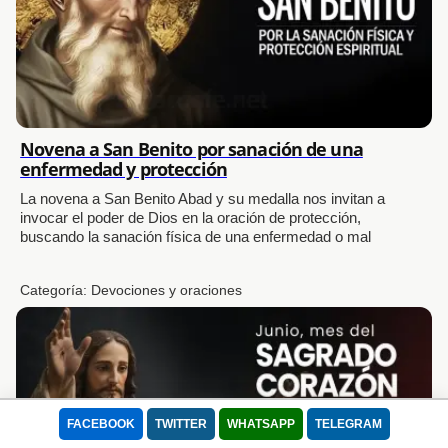
Novena a San Benito por sanación de una
Usamos cookies para mejorar tu experiencia.
enfermedad y protección
Este sitio utiliza Cookies para que pueda funcionar correctamente, mejorar
la experiencia de usuario, la velocidad y la seguridad durante su visita. Se
La novena a San Benito Abad y su medalla nos invitan a
invocar el poder de Dios en la oración de protección,
utilizan para adaptar el contenido de la web a las preferencias del Usuario
buscando la sanación física de una enfermedad o mal
y optimizar el uso, las cuales permiten que el dispositivo muestre
adecuadamente el servicio ofrecido, adaptada a sus necesidades. Puede
Categoría:
Devociones y oraciones
retirar su consentimiento u oponerse al procesamiento de datos basado en
intereses legítimos en cualquier momento haciendo clic en "Configuración"
o en nuestra Política de Cookies en este sitio web
Lee nuestra Política de Privacidad
Aceptar todo
Rechazar
FACEBOOK
TWITTER
WHATSAPP
TELEGRAM