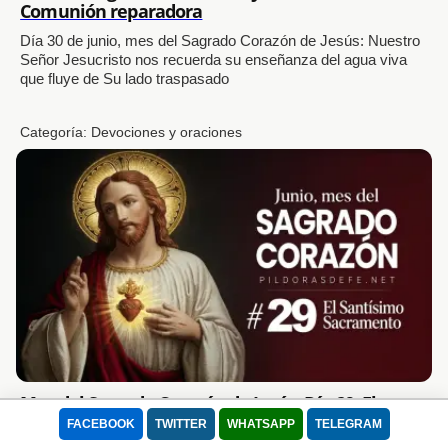
Comunión reparadora
Día 30 de junio, mes del Sagrado Corazón de Jesús: Nuestro
Señor Jesucristo nos recuerda su enseñanza del agua viva
que fluye de Su lado traspasado
Categoría:
Devociones y oraciones
Mes del Sagrado Corazón de Jesús: Día 29: El
Santísimo Sacramento
FACEBOOK
TWITTER
WHATSAPP
TELEGRAM