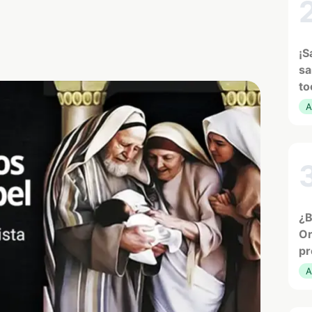
¡S
sa
to
A
¿B
Or
pr
A