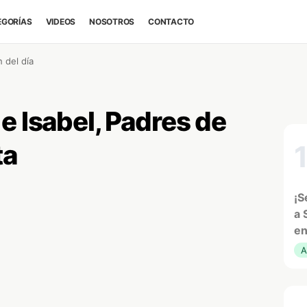
EGORÍAS
VIDEOS
NOSOTROS
CONTACTO
 del día
e Isabel, Padres de
ta
¡S
a 
en
A