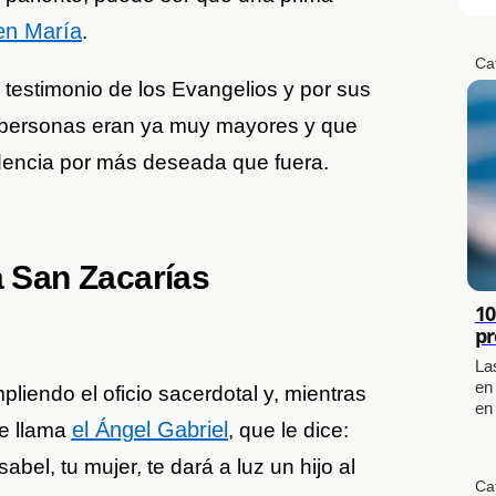
en María
.
Ca
testimonio de los Evangelios y por sus
s personas eran ya muy mayores y que
dencia por más deseada que fuera.
a San Zacarías
10
pr
La
en
liendo el oficio sacerdotal y, mientras
en
el Ángel Gabriel
se llama
, que le dice:
bel, tu mujer, te dará a luz un hijo al
Ca