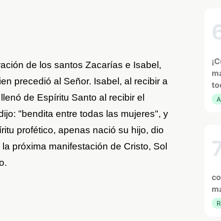
¡C
ión de los santos Zacarías e Isabel,
ma
n precedió al Señor. Isabel, al recibir a
to
lenó de Espíritu Santo al recibir el
A
ijo: "bendita entre todas las mujeres", y
itu profético, apenas nació su hijo, dio
 la próxima manifestación de Cristo, Sol
o.
co
ma
R