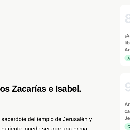
¡A
li
An
A
os Zacarías e Isabel.
An
ca
Je
 sacerdote del templo de Jerusalén y
C
 pariente, puede ser que una prima