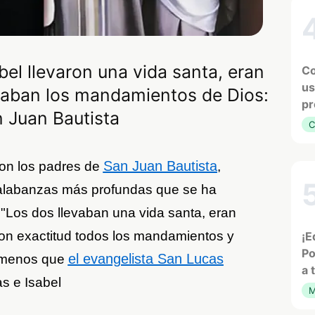
bel llevaron una vida santa, eran
Co
us
vaban los mandamientos de Dios:
pr
n Juan Bautista
C
San Juan Bautista
ron los padres de
,
 alabanzas más profundas que se ha
"Los dos llevaban una vida santa, eran
con exactitud todos los mandamientos y
¡E
Po
el evangelista San Lucas
a menos que
a 
as e Isabel
M