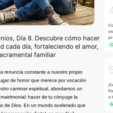
Co
us
nios, Día 8. Descubre cómo hacer
pr
d cada día, fortaleciendo el amor,
C
sacramental familiar
 renuncia constante a nuestro propio
 lugar de honor que merece por vocación
¡E
estro caminar espiritual, abordamos un
Po
 matrimonial: hacer de tu cónyuge la
a 
M
bajo de Dios. En un mundo acelerado que