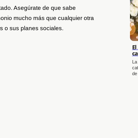
tado. Asegúrate de que sabe
monio mucho más que cualquier otra
s o sus planes sociales.
El
ca
La
cat
de