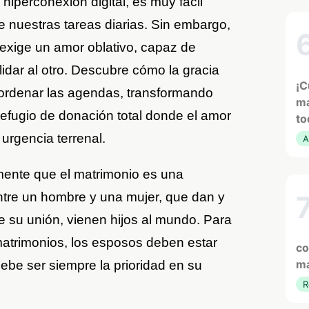
 hiperconexión digital, es muy fácil
de nuestras tareas diarias. Sin embargo,
exige un amor oblativo, capaz de
lidar al otro. Descubre cómo la gracia
¡C
ordenar las agendas, transformando
ma
refugio de donación total donde el amor
to
 urgencia terrenal.
A
amente que el matrimonio es una
entre un hombre y una mujer, que dan y
 su unión, vienen hijos al mundo. Para
 matrimonios, los esposos deben estar
co
ma
be ser siempre la prioridad en su
R