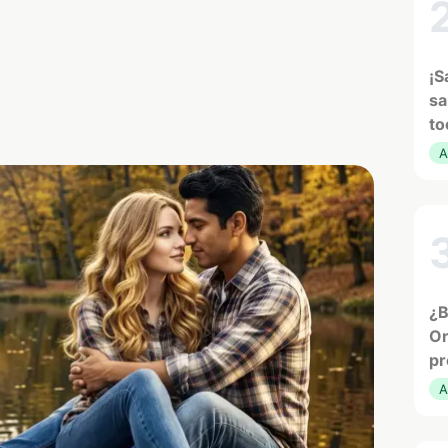
¡S
sa
to
A
¿B
Or
pr
A