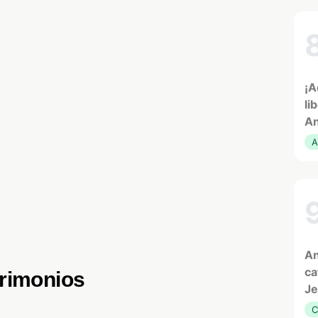
¡A
li
An
A
An
ca
rimonios
Je
C