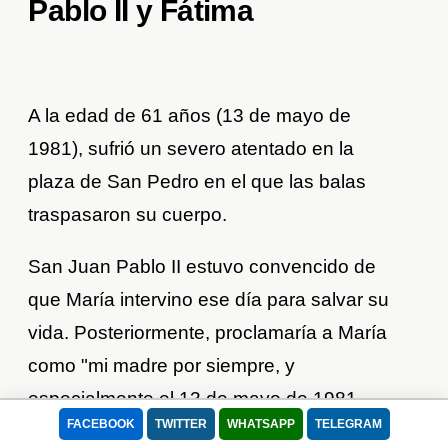
Pablo II y Fátima
A la edad de 61 años (13 de mayo de
1981), sufrió un severo atentado en la
plaza de San Pedro en el que las balas
traspasaron su cuerpo.
San Juan Pablo II estuvo convencido de
que María intervino ese día para salvar su
vida. Posteriormente, proclamaría a María
como "mi madre por siempre, y
especialmente el 13 de mayo de 1981,
FACEBOOK
TWITTER
WHATSAPP
TELEGRAM
cuando sentí tu presencia providencial a