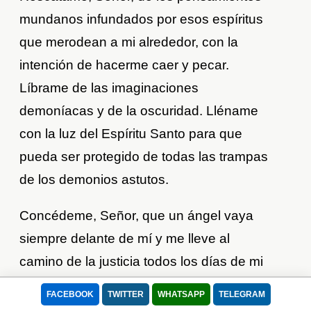
mundanos infundados por esos espíritus
que merodean a mi alrededor, con la
intención de hacerme caer y pecar.
Líbrame de las imaginaciones
Usamos cookies para mejorar tu experiencia.
demoníacas y de la oscuridad. Lléname
Este sitio utiliza Cookies para que pueda funcionar correctamente, mejorar
con la luz del Espíritu Santo para que
la experiencia de usuario, la velocidad y la seguridad durante su visita. Se
utilizan para adaptar el contenido de la web a las preferencias del Usuario
pueda ser protegido de todas las trampas
y optimizar el uso, las cuales permiten que el dispositivo muestre
de los demonios astutos.
adecuadamente el servicio ofrecido, adaptada a sus necesidades. Puede
retirar su consentimiento u oponerse al procesamiento de datos basado en
Concédeme, Señor, que un ángel vaya
intereses legítimos en cualquier momento haciendo clic en "Configuración"
o en nuestra Política de Cookies en este sitio web
siempre delante de mí y me lleve al
camino de la justicia todos los días de mi
Lee nuestra Política de Privacidad
vida, para honrar tu glorioso nombre,
Aceptar todo
Rechazar
FACEBOOK
TWITTER
WHATSAPP
TELEGRAM
Padre, Hijo y Espíritu Santo, ahora y