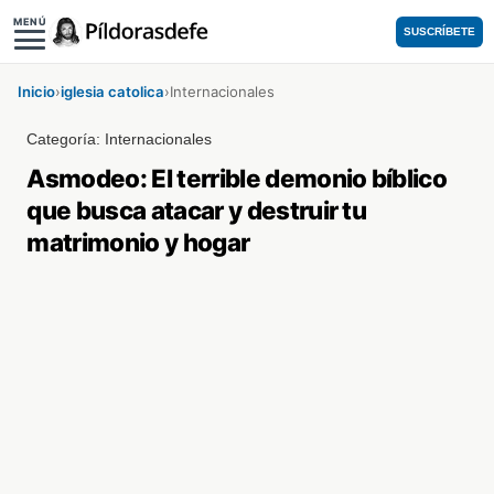
MENÚ
SUSCRÍBETE
Inicio
›
iglesia catolica
›
Internacionales
Categoría:
Internacionales
Asmodeo: El terrible demonio bíblico
que busca atacar y destruir tu
matrimonio y hogar