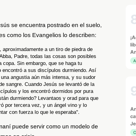
ús se encuentra postrado en el suelo,
es como los Evangelios lo describen:
¡A
li
s, aproximadamente a un tiro de piedra de
An
ó: Abba, Padre, todas las cosas son posibles
A
ta copa. Sin embargo, que se haga tu
so encontró a sus discípulos durmiendo. Así
n una angustia aún más intensa, y su sudor
 de sangre. Cuando Jesús se levantó de la
scípulos y los encontró dormidos por pura
é están durmiendo? Levantaos y orad para que
ó por tercera vez, y un ángel vino y lo
An
ntar con fuerza lo que le esperaba".
ca
Je
maní puede servir como un modelo de
C