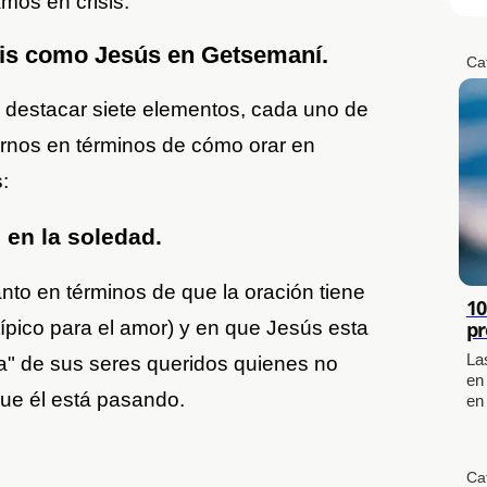
os en crisis.
isis como Jesús en Getsemaní.
Ca
 destacar siete elementos, cada uno de
arnos en términos de cómo orar en
:
 en la soledad.
nto en términos de que la oración tiene
10
etípico para el amor) y en que Jesús esta
pr
La
dra" de sus seres queridos quienes no
en
que él está pasando.
en
Ca