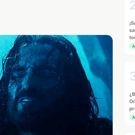
¡S
sa
to
A
¿B
Or
pr
A