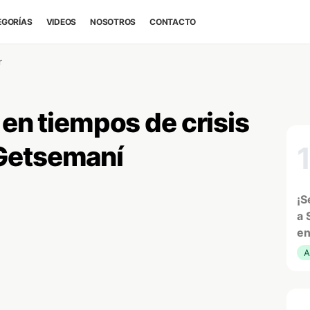
EGORÍAS
VIDEOS
NOSOTROS
CONTACTO
r
 en tiempos de crisis
Getsemaní
¡S
a 
en
A