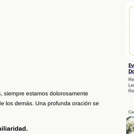
Ev
Do
Re
Le
Re
is, siempre estamos dolorosamente
 de los demás. Una profunda oración se
Ca
iliaridad.