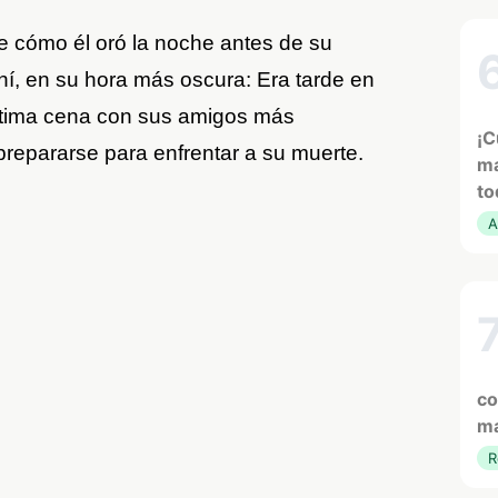
 cómo él oró la noche antes de su
í, en su hora más oscura: Era tarde en
ltima cena con sus amigos más
¡C
prepararse para enfrentar a su muerte.
ma
to
A
co
ma
R