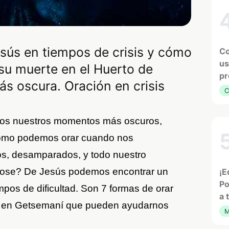
ús en tiempos de crisis y cómo
Co
us
 su muerte en el Huerto de
pr
s oscura. Oración en crisis
C
os nuestros momentos más oscuros,
Cómo podemos orar cuando nos
os, desamparados, y todo nuestro
ose? De Jesús podemos encontrar un
¡E
Po
pos de dificultad. Son 7 formas de orar
a 
s en Getsemaní que pueden ayudarnos
M