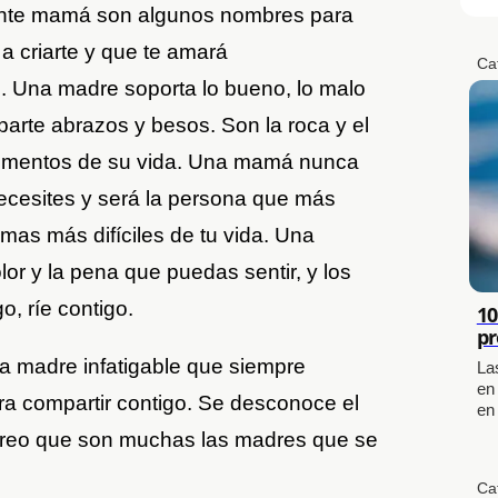
nte mamá son algunos nombres para
a criarte y que te amará
Ca
. Una madre soporta lo bueno, lo malo
eparte abrazos y besos. Son la roca y el
omentos de su vida. Una mamá nunca
ecesites y será la persona que más
mas más difíciles de tu vida. Una
or y la pena que puedas sentir, y los
o, ríe contigo.
10
pr
na madre infatigable que siempre
La
en
era compartir contigo. Se desconoce el
en
 creo que son muchas las madres que se
Ca