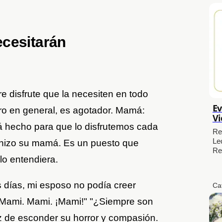
cesitarán
 disfrute que la necesiten en todo
Ev
o en general, es agotador. Mamá:
Vi
tá hecho para que lo disfrutemos cada
Re
Le
hizo su mamá. Es un puesto que
Re
lo entendiera.
 días, mi esposo no podía creer
Ca
 "Mami. Mami. ¡Mami!" "¿Siempre son
z de esconder su horror y compasión.