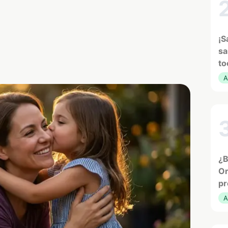
¡S
sa
to
A
¿B
Or
pr
A