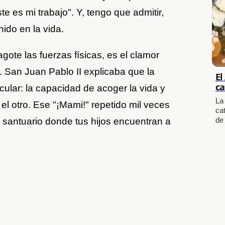
ste es mi trabajo". Y, tengo que admitir,
nido en la vida.
ote las fuerzas físicas, es el clamor
 San Juan Pablo II explicaba que la
El
ca
icular: la capacidad de acoger la vida y
La
 el otro. Ese "¡Mami!" repetido mil veces
cat
de
l santuario donde tus hijos encuentran a