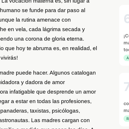
. La vocación materna es, sin lugar a
o humano se funde para dar paso al
unque la rutina amenace con
noche en vela, cada lágrima secada y
¡C
iendo una corona de gloria eterna.
ma
 que hoy te abruma es, en realidad, el
to
ivirás!
A
madre puede hacer. Algunos catalogan
idadora y dadora de amor
dora infatigable que desprende un amor
gar a estar en todas las profesiones,
co
ma
panaderas, taxistas, psicólogas,
R
 astronautas. Las madres cargan con