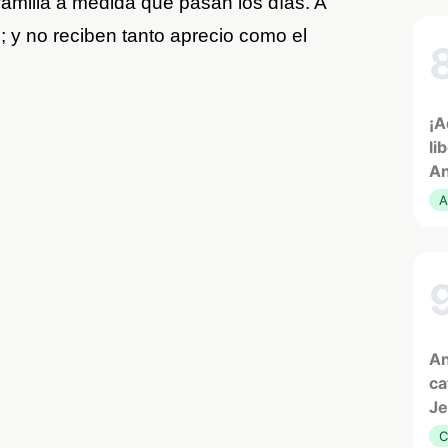
amilia a medida que pasan los días. A
 y no reciben tanto aprecio como el
¡A
li
An
A
An
ca
Je
C