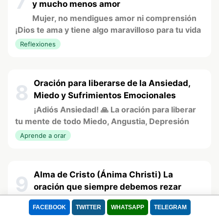
7
y mucho menos amor
Mujer, no mendigues amor ni comprensión
¡Dios te ama y tiene algo maravilloso para tu vida
Reflexiones
Oración para liberarse de la Ansiedad,
8
Miedo y Sufrimientos Emocionales
¡Adiós Ansiedad! 🙏 La oración para liberar
tu mente de todo Miedo, Angustia, Depresión
Aprende a orar
Alma de Cristo (Ánima Christi) La
9
oración que siempre debemos rezar
Anima Christi: La oración que todo católico
FACEBOOK
TWITTER
WHATSAPP
TELEGRAM
debe rezar para unión total con Jesús ✨