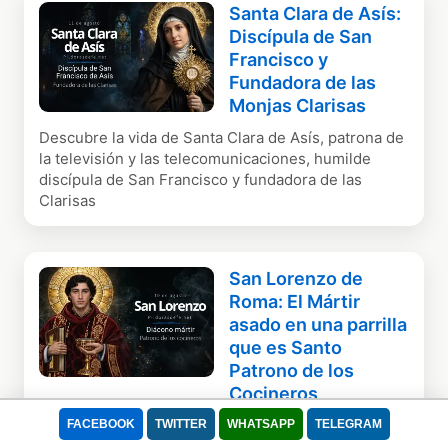
Santa Clara de Asís:
Discípula de San
Francisco y
Fundadora de las
Monjas Clarisas
Descubre la vida de Santa Clara de Asís, patrona de
la televisión y las telecomunicaciones, humilde
discípula de San Francisco y fundadora de las
Clarisas
San Lorenzo de
Roma: El Mártir
asado en una parrilla
que es Santo
Patrono de los
Cocineros
Descubre la biografía de San Lorenzo de Roma,
FACEBOOK
TWITTER
WHATSAPP
TELEGRAM
diácono mártir y santo patrono de los cocineros,