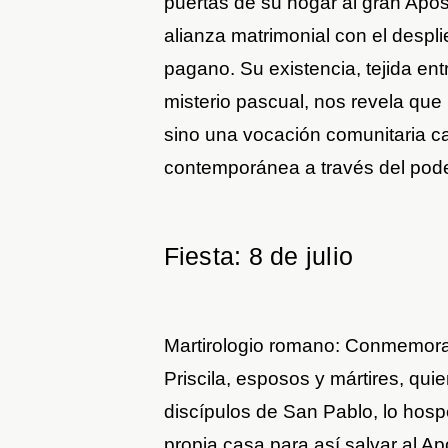
puertas de su hogar al gran Após
alianza matrimonial con el despl
pagano. Su existencia, tejida entr
misterio pascual, nos revela que 
sino una vocación comunitaria c
contemporánea a través del pode
Fiesta: 8 de julio
Martirologio romano: Conmemorac
Priscila, esposos y mártires, qui
discípulos de San Pablo, lo hosp
propia casa para así salvar al A