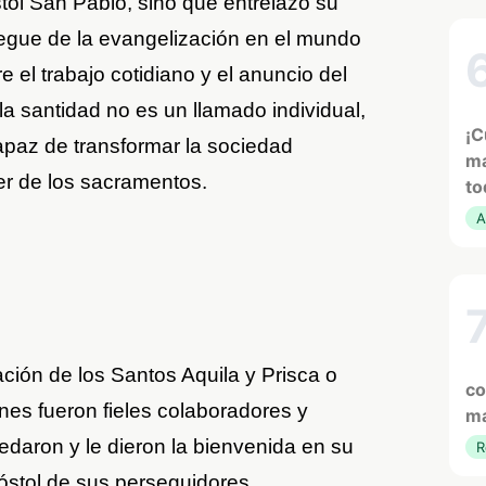
tol San Pablo, sino que entrelazó su
iegue de la evangelización en el mundo
e el trabajo cotidiano y el anuncio del
la santidad no es un llamado individual,
¡C
apaz de transformar la sociedad
ma
r de los sacramentos.
to
A
ión de los Santos Aquila y Prisca o
co
enes fueron fieles colaboradores y
ma
edaron y le dieron la bienvenida en su
R
póstol de sus perseguidores,