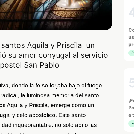
Co
us
 santos Aquila y Priscila, un
pr
ó su amor conyugal al servicio
C
Apóstol San Pablo
tiva, donde la fe se forjaba bajo el fuego
 radical, la luminosa memoria del santo
¡E
tos Aquila y Priscila, emerge como un
Po
gal y celo apostólico. Este santo
a 
M
idad inquebrantable, no solo abrió las