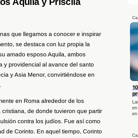
os Aquila y Priscila
Ca
inas que llegamos a conocer e inspirar
nto, se destaca con luz propia la
a su amado esposo Aquila, ambos
 y providencial al avance del santo
cia y Asia Menor, convirtiéndose en
.
10
pr
almente en Roma alrededor de los
La
en
cristiana, de donde tuvieron que partir
en
ulsión contra los judíos. Fue así como
ad de Corinto. En aquel tiempo, Corinto
Ca