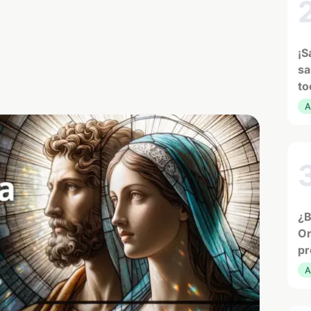
¡S
sa
to
A
¿B
Or
pr
A