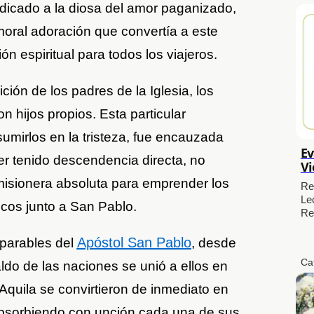
dicado a la diosa del amor paganizado,
nmoral adoración que convertía a este
n espiritual para todos los viajeros.
ción de los padres de la Iglesia, los
on hijos propios. Esta particular
 sumirlos en la tristeza, fue encauzada
Ev
er tenido descendencia directa, no
Vi
 misionera absoluta para emprender los
Re
Le
licos junto a San Pablo.
Re
Apóstol San Pablo
parables del
, desde
Ca
aldo de las naciones se unió a ellos en
 Aquila se convirtieron de inmediato en
 absorbiendo con unción cada una de sus