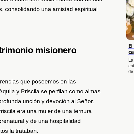
, consolidando una amistad espiritual
El
atrimonio misionero
ca
La
cat
de
erencias que poseemos en las
quila y Priscila se perfilan como almas
profunda unción y devoción al Señor.
iscila era una mujer de una ternura
renatural y de una hospitalidad
os la trataban.