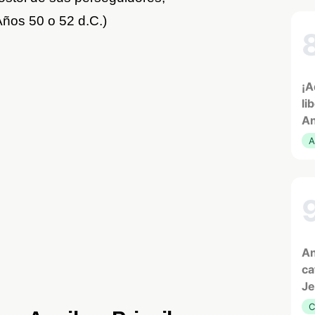
Años 50 o 52 d.C.)
¡A
li
An
A
An
ca
Je
C