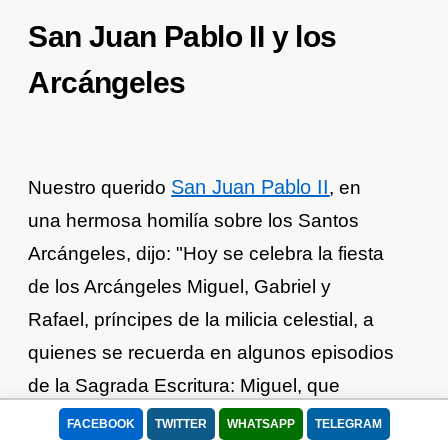
San Juan Pablo II y los
Arcángeles
San Juan Pablo II
Nuestro querido
, en
una hermosa homilía sobre los Santos
Arcángeles, dijo: "Hoy se celebra la fiesta
de los Arcángeles Miguel, Gabriel y
Rafael, príncipes de la milicia celestial, a
quienes se recuerda en algunos episodios
de la Sagrada Escritura: Miguel, que
significa: "¿Quién como Dios?", viene
FACEBOOK
TWITTER
WHATSAPP
TELEGRAM