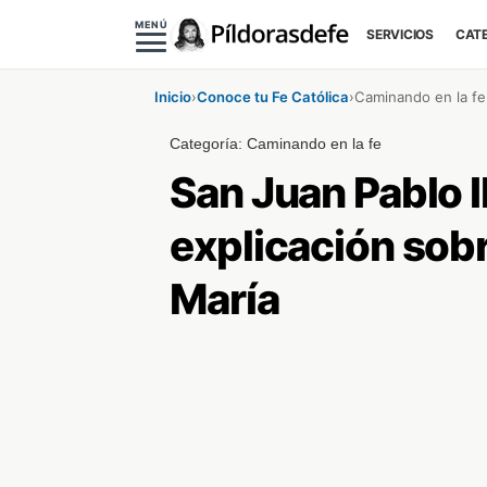
MENÚ
SERVICIOS
CAT
Inicio
›
Conoce tu Fe Católica
›
Caminando en la fe
Categoría:
Caminando en la fe
San Juan Pablo I
explicación sob
María