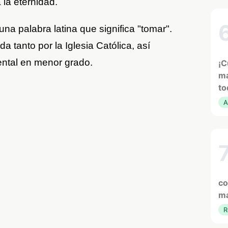
 la eternidad.
na palabra latina que significa "tomar".
 tanto por la Iglesia Católica, así
ental en menor grado.
¡C
ma
to
A
co
ma
R