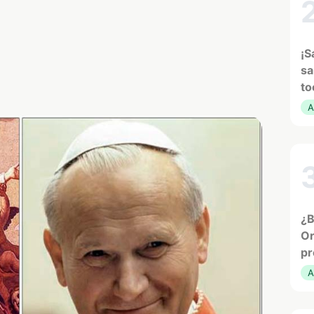
¡S
sa
to
A
¿B
Or
pr
A