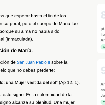
 que esperar hasta el fin de los
n corporal, pero el cuerpo de María fue
¡A
o porque su alma no había sido
li
al (Inmaculada).
An
A
ción de María.
exión de
sobre la
San Juan Pablo II
ielo que no debes perderte:
o: una Mujer vestida del sol" (Ap 12, 1).
An
ca
 este signo. Es la solemnidad de la
Je
 signo alcanza su plenitud. Una mujer
C