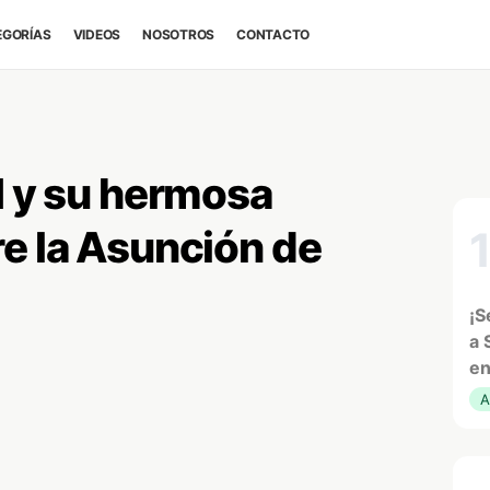
EGORÍAS
VIDEOS
NOSOTROS
CONTACTO
I y su hermosa
re la Asunción de
¡S
a 
en
A