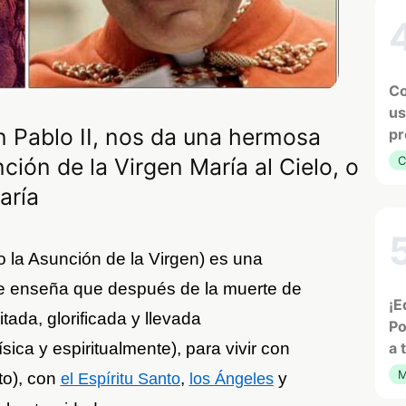
Co
us
n Pablo II, nos da una hermosa
pr
C
ción de la Virgen María al Cielo, o
aría
o la Asunción de la Virgen) es una
que enseña que después de la muerte de
¡E
tada, glorificada y llevada
Po
a 
ísica y espiritualmente), para vivir con
M
to), con
,
y
el Espíritu Santo
los Ángeles