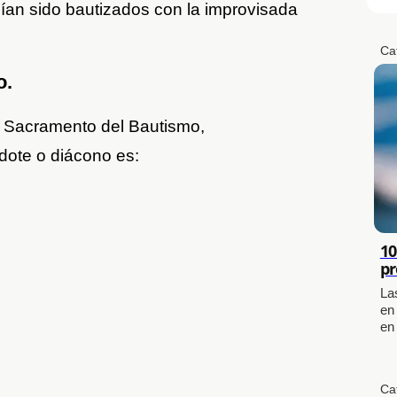
ían sido bautizados con la improvisada
Ca
o.
el Sacramento del Bautismo,
dote o diácono es:
10
pr
La
en
en
Ca