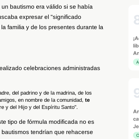
 un bautismo era válido si se había
scaba expresar el "significado
 la familia y de los presentes durante la
¡A
li
An
A
realizado celebraciones administradas
dre, del padrino y de la madrina, de los
s amigos, en nombre de la comunidad,
te
 y del Hijo y del Espíritu Santo".
An
ca
te tipo de fórmula modificada no es
Je
os bautismos tendrían que rehacerse
C