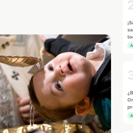
¡S
sa
to
A
¿B
Or
pr
A