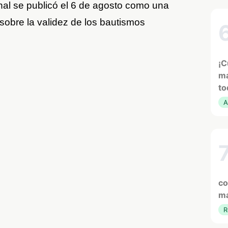
inal se publicó el 6 de agosto como una
sobre la validez de los bautismos
¡C
ma
to
A
co
ma
R