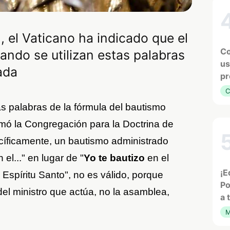
, el Vaticano ha indicado que el
Co
ando se utilizan estas palabras
us
ada
pr
C
as palabras de la fórmula del bautismo
irmó la Congregación para la Doctrina de
pecíficamente, un bautismo administrado
el..." en lugar de "
Yo te bautizo
en el
¡E
 Espíritu Santo", no es válido, porque
Po
del ministro que actúa, no la asamblea,
a 
M