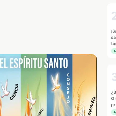
¡S
sa
to
A
¿B
Or
pr
A