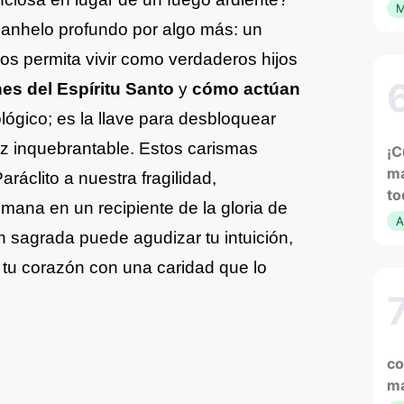
M
n anhelo profundo por algo más: un
os permita vivir como verdaderos hijos
nes del Espíritu Santo
y
cómo actúan
lógico; es la llave para desbloquear
az inquebrantable. Estos carismas
¡C
ma
aráclito a nuestra fragilidad,
to
mana en un recipiente de la gloria de
A
 sagrada puede agudizar tu intuición,
r tu corazón con una caridad que lo
co
ma