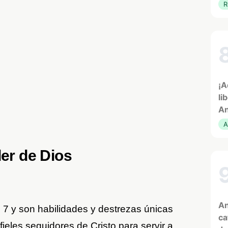
R
¡A
li
An
A
der de Dios
An
 7 y son habilidades y destrezas únicas
ca
fieles seguidores de Cristo para servir a