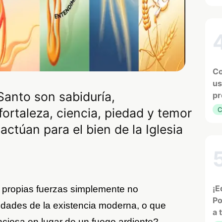
Co
us
Santo son sabiduría,
pr
fortaleza, ciencia, piedad y temor
C
ctúan para el bien de la Iglesia
¡E
 propias fuerzas simplemente no
Po
idades de la existencia moderna, o que
a 
enciosa en lugar de un fuego ardiente?