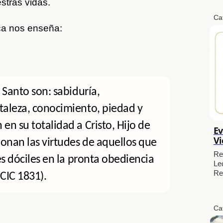
stras vidas.
Ca
ica nos enseña:
u Santo son: sabiduría,
taleza, conocimiento, piedad y
en su totalidad a Cristo, Hijo de
Ev
Vi
onan las virtudes de aquellos que
Re
les dóciles en la pronta obediencia
Le
Re
(CIC 1831).
Ca