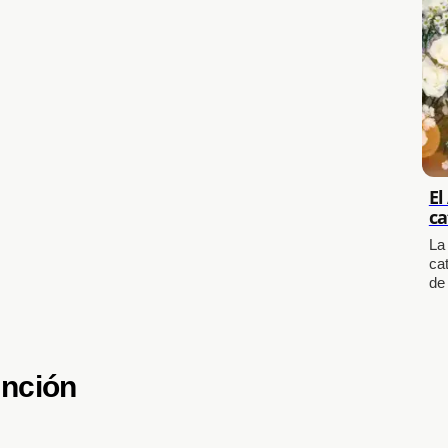
El
ca
La
cat
de
unción