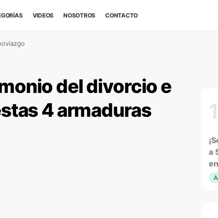
EGORÍAS
VIDEOS
NOSOTROS
CONTACTO
noviazgo
monio del divorcio e
 estas 4 armaduras
¡S
a 
en
A