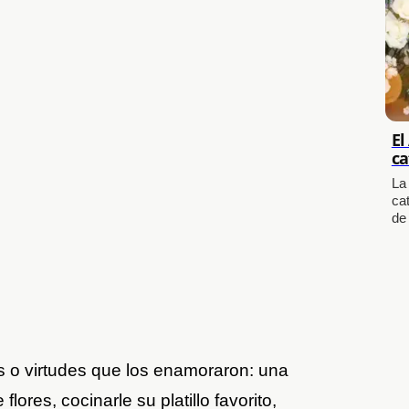
El
ca
La
cat
de
es o virtudes que los enamoraron: una
 flores, cocinarle su platillo favorito,