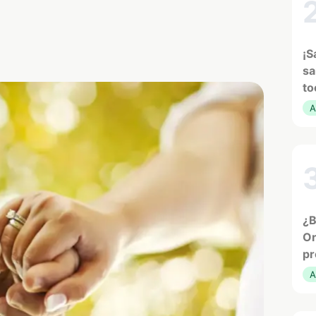
¡S
sa
to
A
¿B
Or
pr
A