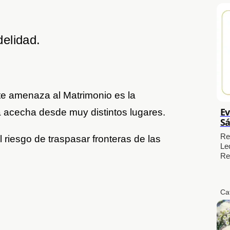
delidad.
e amenaza al Matrimonio es la
Ev
a acecha desde muy distintos lugares.
Sá
Re
l riesgo de traspasar fronteras de las
Le
:
Re
Ca