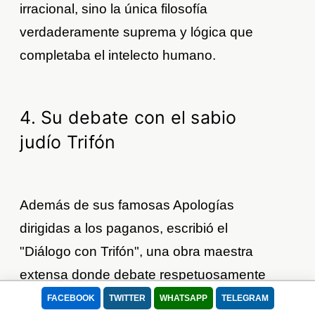
irracional, sino la única filosofía
verdaderamente suprema y lógica que
completaba el intelecto humano.
4. Su debate con el sabio
judío Trifón
Además de sus famosas Apologías
dirigidas a los paganos, escribió el
"Diálogo con Trifón", una obra maestra
extensa donde debate respetuosamente
con un erudito judío. En ella, San Justino
FACEBOOK
TWITTER
WHATSAPP
TELEGRAM